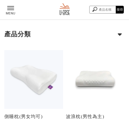
產品分類
側睡枕(男女均可)
波浪枕(男性為主)