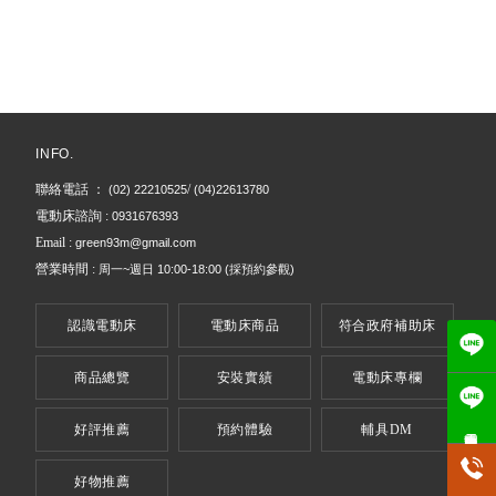
電動床
台北電動床
信義區電動床
桃園電動床
電動床墊
INFO.
聯絡電話 ：
/
(02) 22210525
(04)22613780
電動床諮詢 :
0931676393
Email :
green93m@gmail.com
營業時間 :
周一~週日
10:00-18:00
(採預約參觀)
認識電動床
電動床商品
符合政府補助床
商品總覽
安裝實績
電動床專欄
好評推薦
預約體驗
輔具DM
電動床專用
好物推薦