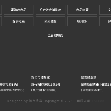
電動床商品
符合政府補助床
商品總覽
好評推薦
預約體驗
輔具DM
全台體驗館
新竹市體驗館
苗栗體驗館
街71巷12號
新竹市國華街11號1樓
苗栗縣苗栗市中正路132
請搜尋南區中興活動中心 )
( 魚中魚門市的後面 )
( 聖衡復健器材行 )
Designed by
揚京快客
Copyright © 2026
..
累積人氣: 890865