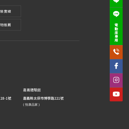
安裝實績
好物推薦
電動床專用
嘉義體驗館
8-1號
嘉義縣太保市博學路221號
( 悅康品家 )