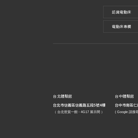
認識電動床
電動床專欄
台北體驗館
台中體驗館
台北市信義區信義路五段5號4樓
台中市南區仁義
（ 台北世貿一館 - 4G17 展示間 ）
( Google 