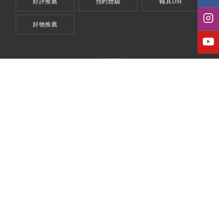
好評推薦
預約體驗
輔具DM
好物推薦
全台體驗館
台北體驗館
台北市信義區信義路五段5號4樓
（ 台北世貿一館 - 4G17 展示間 ）