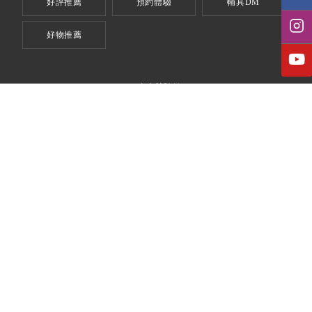
好評推薦
預約體驗
輔具DM
好物推薦
全台體驗館
台北體驗館
台北市信義區信義路五段5號4樓
（ 台北世貿一館 - 4G17 展示間 ）