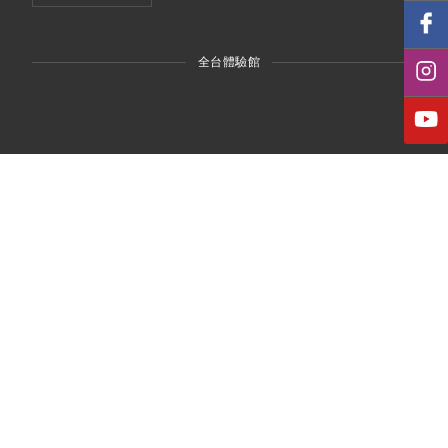
全台體驗館
台北體驗館
台北市信義區信義路五段5號4樓
（ 台北世貿一館 - 4G17 展示間 ）
台中體驗館