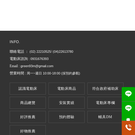
電動床
台北電動床
信義區電動床
桃園電動床
電動床墊
INFO.
聯絡電話 ：
/
(02) 22210525
(04)22613780
電動床諮詢 :
0931676393
Email :
green93m@gmail.com
營業時間 :
周一~週日
10:00-18:00
(採預約參觀)
認識電動床
電動床商品
符合政府補助床
商品總覽
安裝實績
電動床專欄
好評推薦
預約體驗
輔具DM
電動床專用
好物推薦