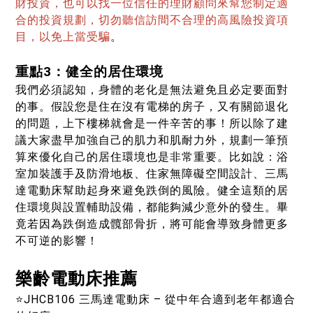
財投資，也可以找一位信任的理財顧問來幫您制定適
合的投資規劃，切勿聽信訪間不合理的高風險投資項
目，以免上當受騙
。
重點3：健全的居住環境
我們必須認知，身體的老化是無法避免且必定要面對
的事。假設您是住在沒有電梯的房子，又有關節退化
的問題，上下樓梯就會是一件辛苦的事！所以除了建
議大家盡早加強自己的肌力和肌耐力外，規劃一筆預
算來優化自己的居住環境也是非常重要。比如說：浴
室加裝護手及防滑地板、住家無障礙空間設計、三馬
達電動床幫助起身來避免跌倒的風險。健全這類的居
住環境與設置輔助設備，都能夠減少意外的發生。畢
竟若因為跌倒造成髖部骨折，將可能會導致身體更多
不可逆的影響！
樂齡電動床推薦
⭐JHCB106 三馬達電動床 – 從中年合適到老年都適合