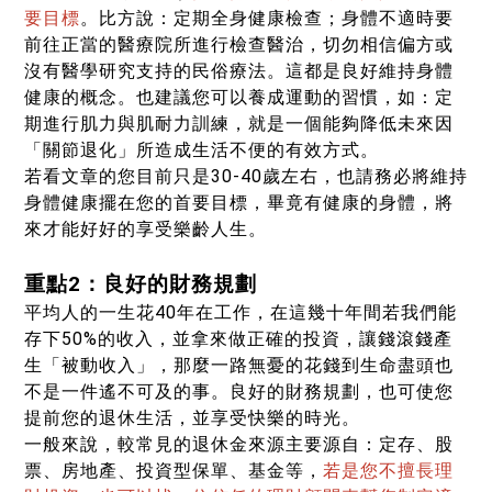
要目標
。比方說：定期全身健康檢查；身體不適時要
前往正當的醫療院所進行檢查醫治，切勿相信偏方或
沒有醫學研究支持的民俗療法。這都是良好維持身體
健康的概念。也建議您可以養成運動的習慣，如：定
期進行肌力與肌耐力訓練，就是一個能夠降低未來因
「關節退化」所造成生活不便的有效方式。
若看文章的您目前只是30-40歲左右，也請務必將維持
身體健康擺在您的首要目標，畢竟有健康的身體，將
來才能好好的享受樂齡人生。
重點2：良好的財務規劃
平均人的一生花40年在工作，在這幾十年間若我們能
存下50%的收入，並拿來做正確的投資，讓錢滾錢產
生「被動收入」，那麼一路無憂的花錢到生命盡頭也
不是一件遙不可及的事。良好的財務規劃，也可使您
提前您的退休生活，並享受快樂的時光。
一般來說，較常見的退休金來源主要源自：定存、股
票、房地產、投資型保單、基金等，
若是您不擅長理