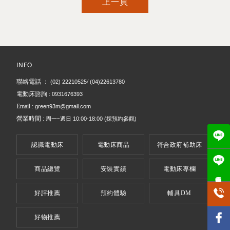
上一頁
電動床
台北電動床
信義區電動床
桃園電動床
電動床墊
INFO.
聯絡電話 ：
/
(02) 22210525
(04)22613780
電動床諮詢 :
0931676393
Email :
green93m@gmail.com
營業時間 :
周一~週日
10:00-18:00
(採預約參觀)
認識電動床
電動床商品
符合政府補助床
商品總覽
安裝實績
電動床專欄
電動床專用
好評推薦
預約體驗
輔具DM
好物推薦